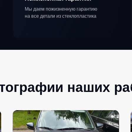
Мы даем пожизненную гарантию
на все детали из стеклопластика
тографии наших ра