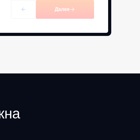
Далее
кна