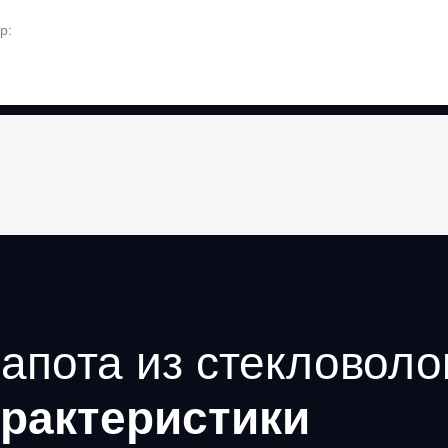
p:
апота из стекловоло
рактеристики