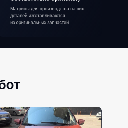
Матрицы для производства наших
деталей изготавливаются
из оригинальных запчастей
бот