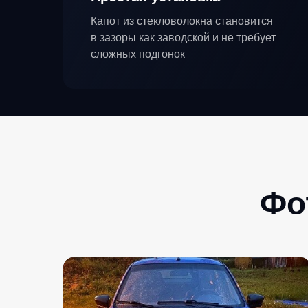
Капот из стекловолокна становится
в зазоры как заводской и не требует
сложных подгонок
Фо